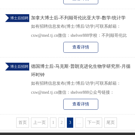
__biz=MzU5NTk2OTE2Mw==&tempkey=MTA3NF9oK1
加拿大博士后-不列颠哥伦比亚大学-数学/统计学
博士后招聘
如有招聘信息发布(博士/博后/访学)可联系邮箱：
cxw@med.tj.cn微信：shelver888学校：不列颠哥伦比
亚大学 University of British Columbia院系：School of
查看详情
Population and Public Health (SPPH)申请网址：
https://mycareers.adm.ubc.ca/psc/erecruit/EMPLOYEE/H
德国博士后-马克斯·普朗克进化生物学研究所-月循
博士后招聘
环时钟
如有招聘信息发布(博士/博后/访学)可联系邮箱：
cxw@med.tj.cn微信：shelver888公众号链接：
https://mp.weixin.qq.com/s?
查看详情
__biz=MzU5NTk2OTE2Mw==&tempkey=MTA3M19BZ3
首页
上一页
1
2
3
...
下一页
尾页