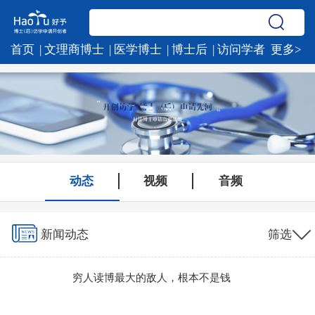
首页
文理商博士
医学博士
博士后
访问学者
更多>
公派及直通车项目
新闻动态
专家团队
关于我们
动态
视频
音频
新闻动态
筛选
穷人读博最大的敌人，根本不是钱